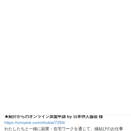
リンクページのご紹介(婚活パートナ
ー様)
※メディアに紹介されました！
★婚活パラダイス by LIFRELL 様
https://lifrell.co.jp/marriage/chiba/
千葉・船橋・柏の結婚相談所おすすめ比較ランキング11選
千葉・船橋・柏にの結婚相談所について料金・比較表等ランキン
グ形式でわかりやすく解説しています。結婚相談所の選び方やメ
リット・デメリット、千葉県の県民性や婚活事情についても、紹
介しています。千葉県で結婚したい人に参考になる記事です。
★紹介からのオンライン加盟申請 by 日本仲人協会 様
https://omiaink.com/shokai/7284/
わたしたちと一緒に副業・在宅ワークを通じて、縁結びのお仕事